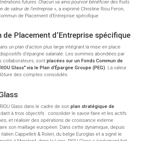
nérations futures. Chacun va ainsi pourvoir bénéficier des fruits
n de valeur de l’entreprise
», a exprimé Christine Riou Feron,
 Commun de Placement d’Entreprise spécifique
 de Placement d’Entreprise spécifique
dans un plan d’action plus large intégrant la mise en place
 dispositifs d’épargne salariale. Les sommes abondées par
s collaborateurs, sont
placées sur un Fonds Commun de
RIOU Glass" via le Plan d’Épargne Groupe (PEG)
. La valeur
 clôture des comptes consolidés.
 Glass
 RIOU Glass dans le cadre de son
plan stratégique de
ant à trois objectifs : consolider le savoir-faire et les actifs
nes, et réaliser des opérations de croissance externe
faire son maillage européen. Dans cette dynamique, depuis
italien Cappelleti & Roleri, du belge Euroglas et a signé le
icilié à Marclopt, dans la Loire. RIOU Glass a également fait