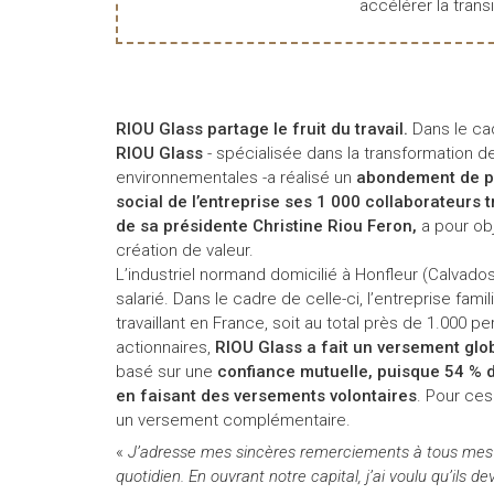
accélérer la transi
RIOU Glass partage le fruit du travail.
Dans le ca
RIOU Glass
- spécialisée dans la transformation d
environnementales -a réalisé un
abondement de plu
social de l’entreprise ses 1 000 collaborateurs t
de sa présidente Christine Riou Feron,
a pour obj
création de valeur.
L’industriel normand domicilié à Honfleur (Calvado
salarié. Dans le cadre de celle-ci, l’entreprise fami
travaillant en France, soit au total près de 1.000 p
actionnaires,
RIOU Glass a fait un versement glo
basé sur une
confiance mutuelle, puisque 54 % d
en faisant des versements volontaires
. Pour ces
un versement complémentaire.
«
J’adresse mes sincères remerciements à tous mes co
quotidien. En ouvrant notre capital, j’ai voulu qu’ils de