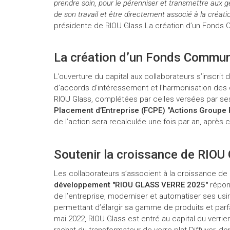
prendre soin, pour le pérenniser et transmettre aux gé
de son travail et être directement associé à la créatio
présidente de RIOU Glass.La création d’un Fonds
La création d’un Fonds Commun
L’ouverture du capital aux collaborateurs s’inscrit 
d’accords d’intéressement et l’harmonisation des
RIOU Glass, complétées par celles versées par se
Placement d’Entreprise (FCPE) "Actions Groupe 
de l’action sera recalculée une fois par an, après
Soutenir la croissance de RIOU
Les collaborateurs s’associent à la croissance de
développement "RIOU GLASS VERRE 2025"
répond
de l’entreprise, moderniser et automatiser ses usi
permettant d’élargir sa gamme de produits et par
mai 2022, RIOU Glass est entré au capital du verrier 
rachat du transformateur de verre plat Diffuver, dom