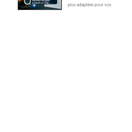
complexe est ainsi très
plus adaptées pour vos
robuste et protège
projets : design,
d'avantage des éventuels
performance et durabilité
chocs. Côté écologie, la
au rendez-vous
fibre de bois utilisée est
un isolant naturel.