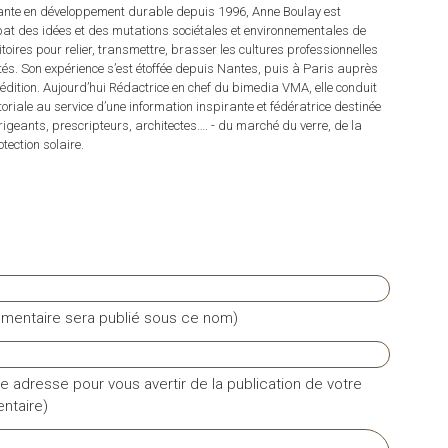
tante en développement durable depuis 1996, Anne Boulay est
at des idées et des mutations sociétales et environnementales de
ritoires pour relier, transmettre, brasser les cultures professionnelles
rités. Son expérience s’est étoffée depuis Nantes, puis à Paris auprès
dition. Aujourd’hui Rédactrice en chef du bimedia VMA, elle conduit
itoriale au service d’une information inspirante et fédératrice destinée
irigeants, prescripteurs, architectes…. - du marché du verre, de la
tection solaire.
mentaire sera publié sous ce nom)
e adresse pour vous avertir de la publication de votre
taire)