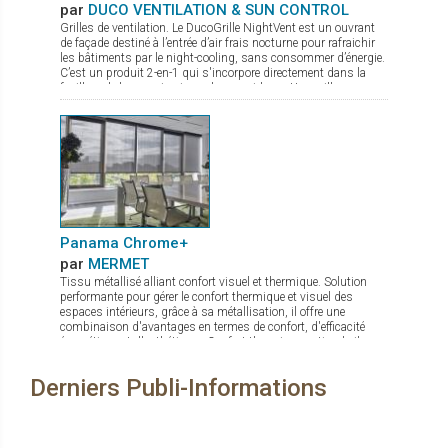
par
DUCO VENTILATION & SUN CONTROL
Grilles de ventilation. Le DucoGrille NightVent est un ouvrant
de façade destiné à l’entrée d’air frais nocturne pour rafraichir
les bâtiments par le night-cooling, sans consommer d’énergie.
C’est un produit 2-en-1 qui s'incorpore directement dans la
feuillure de la menuiserie ou du mur-rideau : Une grille
extérieure qui protège de la pluie, des intrusions d’insectes ou
de nuisibles, et de l’effraction Un volet intérieur laqué à
l’esthétique épurée, sans charnières apparentes, avec un très
bon coefficient U (± 1,5 suivant les dimensions) pour une
parfaite isolation thermique (et acoustique)
Panama Chrome+
par
MERMET
Tissu métallisé alliant confort visuel et thermique. Solution
performante pour gérer le confort thermique et visuel des
espaces intérieurs, grâce à sa métallisation, il offre une
combinaison d'avantages en termes de confort, d'efficacité
énergétique et d'esthétique : Confort thermique optimal : il
réfléchit jusqu'à 80 % de l'énergie solaire. Maîtrise de
l'éblouissement : quel que soit le coloris choisi, il protège les
Derniers Publi-Informations
occupants des effets gênants de la lumière tout en maintenant
un éclairage naturel agréable. Visibilité améliorée : la
métallisation assure une bonne transparence permettant une
vue dégagée vers l'extérieur. Le tissu Panama Chrome+ allie
confort et design à la perfection. Il ne reste plus qu’à choisir