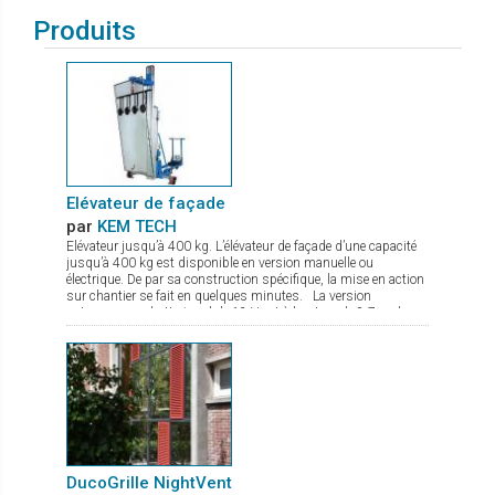
Produits
Elévateur de façade
par
KEM TECH
Elévateur jusqu’à 400 kg. L’élévateur de façade d’une capacité
jusqu’à 400 kg est disponible en version manuelle ou
électrique. De par sa construction spécifique, la mise en action
sur chantier se fait en quelques minutes. La version
autonome sur batterie gel de 12 V est à hauteur de 8,7 m, le
treuil de levage commandé par une radio commande est équipé
d’un double frein. Le chassis est à largeur réglable avec pieds
de stabilisation à hauteur réglable. De nombreux accessoires
sont disponibles comme fourche de levage, potence avec
crochet.
DucoGrille NightVent