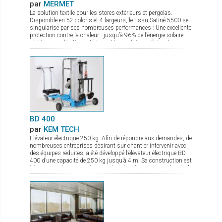
par
MERMET
La solution textile pour les stores extérieurs et pergolas.
Disponible en 52 coloris et 4 largeurs, le tissu Satiné 5500 se
singularise par ses nombreuses performances : Une excellente
protection contre la chaleur : jusqu’à 96% de l’énergie solaire
rejetée en application extérieure. Une parfaite maîtrise de
l’éblouissement due à son tissage en diagonale. Une très
bonne transparence pour une vision nette vers l’extérieur et un
maintien de la lumière naturelle entrante. Sa parfaite adéquation
aux stores ZIP grâce notamment à son excellente stabilité
dimensionnelle, permet au tissu Satiné 5500 d’offrir une
solution durable, esthétique et efficace. Il existe également une
version totalement occultante, le Satiné 21154, pour une
parfaite harmonie des façades.
BD 400
par
KEM TECH
Elévateur électrique 250 kg. Afin de répondre aux demandes, de
nombreuses entreprises désirant sur chantier intervenir avec
des équipes réduites, a été développé l’élévateur électrique BD
400 d’une capacité de 250 kg jusqu’à 4 m. Sa construction est
très compacte pour un transport aisé, même dans un break. Il
permet le montage au plus prêt possible du mur. La mise en
action sur chantier se fait en quelques secondes, et grâce à
son moteur électrique avec variateur de vitesse la pose du verre
est très précise. De nombreux accessoires sont disponibles
comme fourche de levage, potence avec crochet.