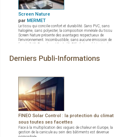
Screen Nature
par
MERMET
Le tissu qui concilie confort et durabilité. Sans PVC, sans
halogène, sans polyester, la composition minérale du tissu
Screen Nature présente des avantages respectueux de
l’environnement. Incombustible, sans aucune émission de
fumée (M0, Euroclass A2-s1-d0, F0), il répond à toutes les
exigences tant en termes de sécurité que de santé. Ce tissu à
l’excellente transparence possède de nombreux atouts : bonne
Derniers Publi-Informations
maîtrise de l’éblouissement confort thermique optimal stabilité
dimensionnelle, durabilité et résistance mécanique qui lui
confèrent une planéité parfaite même en grande dimension. Ce
tissu élégant et très fin, idéal pour des stores s'insérant dans
des espaces de faible encombrement, est disponible en 7
coloris et 2 largeurs de 180 et 240 cm
FINEO Solar Control : la protection du climat
sous toutes ses facettes
Face à la multiplication des vagues de chaleur en Europe, la
gestion de la canicule au sein des bâtiments est devenue
primordiale.