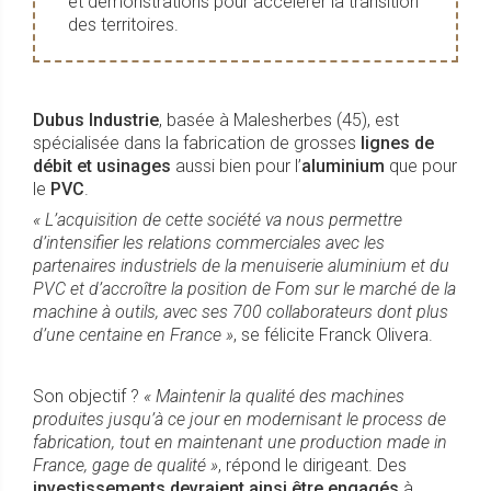
et démonstrations pour accélérer la transition
des territoires.
Dubus Industrie
, basée à Malesherbes (45), est
spécialisée dans la fabrication de grosses
lignes de
débit et usinages
aussi bien pour l’
aluminium
que pour
le
PVC
.
« L’acquisition de cette société va nous permettre
d’i
ntensifier les relations commerciales avec les
partenaires industriels de la menuiserie aluminium et du
PVC
et d’
accroître la position de Fom sur le marché de la
machine à outils
, avec ses 700 collaborateurs dont plus
d’une centaine en France »
, se félicite Franck Olivera.
Son objectif ?
«
Maintenir la qualité
des machines
produites jusqu’à ce jour en modernisant le process de
fabrication, tout en maintenant une production made in
France, gage de qualité »
, répond le dirigeant. Des
investissements devraient ainsi être engagés
à