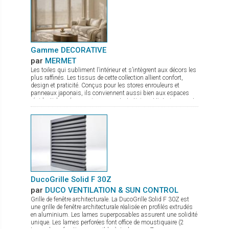
Gamme DECORATIVE
par
MERMET
Les toiles qui subliment l’intérieur et s’intègrent aux décors les
plus raffinés. Les tissus de cette collection allient confort,
design et praticité. Conçus pour les stores enrouleurs et
panneaux japonais, ils conviennent aussi bien aux espaces
résidentiels qu’aux environnements tertiaires. Historiquement
reconnue pour ses textiles techniques offrant contrôle
thermique, gestion de la lumière et intimité, Mermet enrichit
son offre avec la gamme Decorative, qui associe esthétique
soignée et performance. Panama Deco, Impressions, Abu
Dhabi, Oslo, Pentagrama et Riyadh offrent chacun un style
distinct, du naturel apaisant au jacquard affirmé. Cette gamme
propose ainsi bien plus que des solutions fonctionnelles : de
véritables inspirations pour sublimer les intérieurs.
DucoGrille Solid F 30Z
par
DUCO VENTILATION & SUN CONTROL
Grille de fenêtre architecturale. La DucoGrille Solid F 30Z est
une grille de fenêtre architecturale réalisée en profilés extrudés
en aluminium. Les lames superposables assurent une solidité
unique. Les lames perforées font office de moustiquaire (2