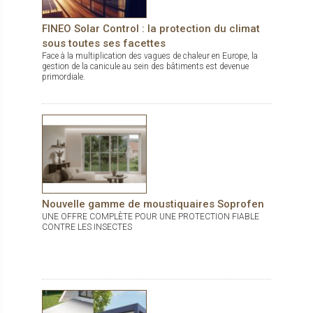
moins 30 jours sans exposition au soleil à raison de 2
ouvertures/fermetures par jour. > Accessibilité de la batterie et
du panneau qui permet l'entretien ou la réparation en un temps
FINEO Solar Control : la protection du climat
très rapide. Solozip de Griesser est disponible en 150
sous toutes ses facettes
couleurs (dont gamme RAL standard et couleurs tendances
du marché) et plus de 300 tissus standards.
Face à la multiplication des vagues de chaleur en Europe, la
gestion de la canicule au sein des bâtiments est devenue
primordiale.
Nouvelle gamme de moustiquaires Soprofen
UNE OFFRE COMPLÈTE POUR UNE PROTECTION FIABLE
CONTRE LES INSECTES