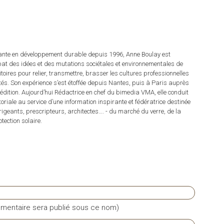
tante en développement durable depuis 1996, Anne Boulay est
at des idées et des mutations sociétales et environnementales de
ritoires pour relier, transmettre, brasser les cultures professionnelles
rités. Son expérience s’est étoffée depuis Nantes, puis à Paris auprès
dition. Aujourd’hui Rédactrice en chef du bimedia VMA, elle conduit
itoriale au service d’une information inspirante et fédératrice destinée
irigeants, prescripteurs, architectes…. - du marché du verre, de la
tection solaire.
mentaire sera publié sous ce nom)