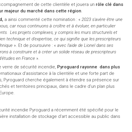
accompagnement de cette clientèle et jouera un
rôle clé dans
ur majeur du marché dans cette région
.
d,
a ainsi commenté cette nomination : «
2023 s'avère être une
us, car nous continuons à croître et à évoluer, en particulier
nts. Les projets complexes, y compris les murs structurels et
en technique et d'expertise, ce qui signifie que les prescripteurs
chnique
». Et de poursuivre : «
avec l'aide de Lionel dans ses
rons à construire et à créer un solide réseau de prescripteurs
 d'études en France
».
de verre de sécurité incendie,
Pyroguard rayonne dans plus
rnationaux d'assistance à la clientèle et une forte part de
ais, Pyroguard cherche également à étendre sa présence sur
és et territoires principaux, dans le cadre d'un plan plus
 Europe.
urité incendie Pyroguard a récemment été spécifié pour le
re installation de stockage d'art accessible au public dans