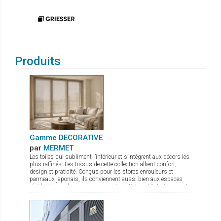
Produits
Gamme DECORATIVE
par
MERMET
Les toiles qui subliment l’intérieur et s’intègrent aux décors les
plus raffinés. Les tissus de cette collection allient confort,
design et praticité. Conçus pour les stores enrouleurs et
panneaux japonais, ils conviennent aussi bien aux espaces
résidentiels qu’aux environnements tertiaires. Historiquement
reconnue pour ses textiles techniques offrant contrôle
thermique, gestion de la lumière et intimité, Mermet enrichit
son offre avec la gamme Decorative, qui associe esthétique
soignée et performance. Panama Deco, Impressions, Abu