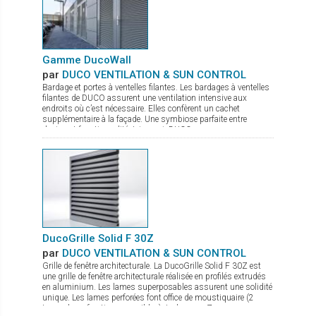
Dhabi, Oslo, Pentagrama et Riyadh offrent chacun un style
distinct, du naturel apaisant au jacquard affirmé. Cette gamme
propose ainsi bien plus que des solutions fonctionnelles : de
véritables inspirations pour sublimer les intérieurs.
Gamme DucoWall
par
DUCO VENTILATION & SUN CONTROL
Bardage et portes à ventelles filantes. Les bardages à ventelles
filantes de DUCO assurent une ventilation intensive aux
endroits où c’est nécessaire. Elles confèrent un cachet
supplémentaire à la façade. Une symbiose parfaite entre
design et fonctionnalité. Ici aussi, DUCO propose une gamme
complète : Ducowall Classic : Bardage à ventelles grand débit
d’air Ducowall Screening : sert comme pare-vue des zones
techniques DucoWall Acoustic : pour installation aux endroits
où il y a besoin de réduire des bruits sortants des centrales de
traitement d’air. DucoWall Solid : bardage le plus solide du
marché et idéal comme protection contre le vandalisme.
DucoGrille Solid F 30Z
par
DUCO VENTILATION & SUN CONTROL
Grille de fenêtre architecturale. La DucoGrille Solid F 30Z est
une grille de fenêtre architecturale réalisée en profilés extrudés
en aluminium. Les lames superposables assurent une solidité
unique. Les lames perforées font office de moustiquaire (2
types de perforations possibles). La lame en Z procure un