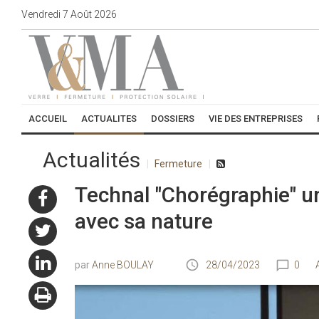
Vendredi
7
Août
2026
ACCUEIL
ACTUALITES
DOSSIERS
VIE DES ENTREPRISES
Actualités
Fermeture
Technal "Chorégraphie" u
avec sa nature
Anne BOULAY
28/04/2023
0