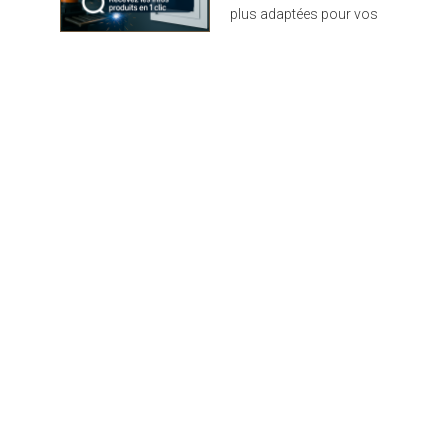
plus adaptées pour vos
projets : design,
performance et durabilité
au rendez-vous