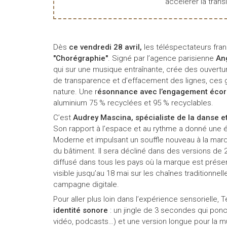
accélérer la transi
Dès
ce vendredi 28 avril,
les téléspectateurs fran
"Chorégraphie"
. Signé par l’agence parisienne
An
qui sur une musique entraînante, crée des ouvertu
de transparence et d’effacement des lignes, ces g
nature. Une r
ésonnance avec l’engagement écor
aluminium 75 % recyclées et 95 % recyclables.
C’est
Audrey Mascina,
spécialiste de la danse e
Son rapport à l’espace et au rythme a donné une éne
Moderne et impulsant un souffle nouveau à la marqu
du bâtiment. Il sera décliné dans des versions d
diffusé dans tous les pays où la marque est présent
visible jusqu’au 18 mai sur les chaînes traditionne
campagne digitale.
Pour aller plus loin dans l’expérience sensorielle, T
identité sonore
: un jingle de 3 secondes qui ponc
vidéo, podcasts…) et une version longue pour la m