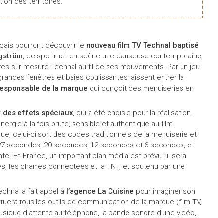
tion des territoires.
çais pourront découvrir le
nouveau film TV Technal baptisé
gström
, ce spot met en scène une danseuse contemporaine,
res sur mesure Technal au fil de ses mouvements. Par un jeu
randes fenêtres et baies coulissantes laissent entrer la
esponsable de la marque
qui conçoit des menuiseries en
t des effets spéciaux
, qui a été choisie pour la réalisation.
rgie à la fois brute, sensible et authentique au film.
e, celui-ci sort des codes traditionnels de la menuiserie et
e 27 secondes, 20 secondes, 12 secondes et 6 secondes, et
e. En France, un important plan média est prévu : il sera
lles, les chaînes connectées et la TNT, et soutenu par une
echnal a fait appel à
l’agence La Cuisine
pour imaginer son
tuera tous les outils de communication de la marque (film TV,
usique d'attente au téléphone, la bande sonore d'une vidéo,