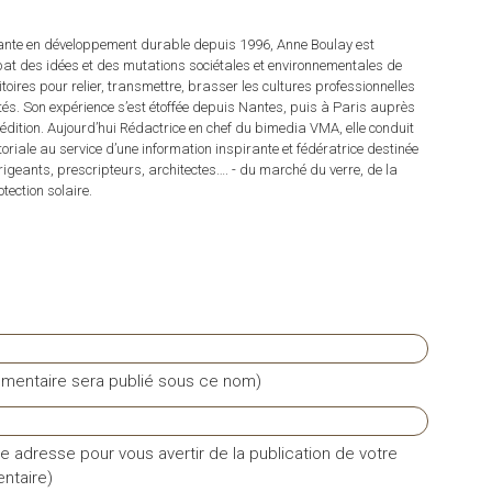
tante en développement durable depuis 1996, Anne Boulay est
at des idées et des mutations sociétales et environnementales de
ritoires pour relier, transmettre, brasser les cultures professionnelles
rités. Son expérience s’est étoffée depuis Nantes, puis à Paris auprès
dition. Aujourd’hui Rédactrice en chef du bimedia VMA, elle conduit
itoriale au service d’une information inspirante et fédératrice destinée
irigeants, prescripteurs, architectes…. - du marché du verre, de la
tection solaire.
mentaire sera publié sous ce nom)
e adresse pour vous avertir de la publication de votre
taire)