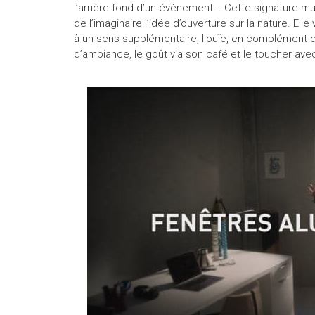
l’arrière-fond d’un évènement... Cette signature mu
de l’imaginaire l’idée d’ouverture sur la nature. Ell
à un sens supplémentaire, l'ouïe, en complément de
d’ambiance, le goût via son café et le toucher ave