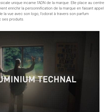
sicale unique incarne l’ADN de la marque. Elle place au centre
e vient enrichir la personnification de la marque en faisant appel
 la vue avec son logo, l’odorat à travers son parfum
c ses produits.