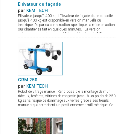
Elévateur de façade
par
KEM TECH
Elévateur jusqu’à 400 kg. L’élévateur de façade d’une capacité
jusqu’à 400 kg est disponible en version manuelle ou
électrique. De par sa construction spécifique, la mise en action
sur chantier se fait en quelques minutes. La version
autonome sur batterie gel de 12 V est à hauteur de 8,7 m, le
treuil de levage commandé par une radio commande est équipé
d’un double frein. Le chassis est à largeur réglable avec pieds
de stabilisation à hauteur réglable. De nombreux accessoires
sont disponibles comme fourche de levage, potence avec
crochet.
GRM 250
par
KEM TECH
Robot de vitrage manuel. Rend possible le montage de mur
rideaux, fenêtres, vitrines de magasin jusqu’à un poids de 250
kg sans risque de dommage aux verres grâce à ses treuils
manuels qui permettent un positionnement millimétrique. Ce
robot est surtout pour les monteurs une précieuse aide
puisque la pose des lourds vitrages se fait pratiquement sans
effort physique. Pour l’entreprise c’est de plus une importante
diminution du coût du montage puisque 1 monteur suffit pour
la pose de vitrage jusqu’à 250 kg environ. Il se transporte
aisément dans tout véhicule entièrement assemblé ou