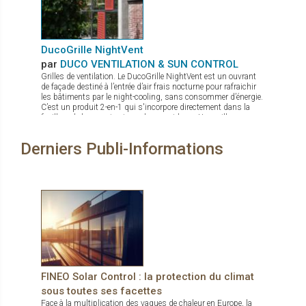
partiellement démonté. C’est de plus un appareil de levage idéal
pour une utilisation en atelier, pour la pose de verre sur une
table de travail. De par sa construction le transport de verre
latéral est aussi possible. Il est pourvu de 3 ventouses de
sécurité à pompe (levage unitaire 140 kg). Pourvu d’un crochet
DucoGrille NightVent
en option, c’est aussi une grue mobile sur chantier
par
DUCO VENTILATION & SUN CONTROL
Grilles de ventilation. Le DucoGrille NightVent est un ouvrant
de façade destiné à l’entrée d’air frais nocturne pour rafraichir
les bâtiments par le night-cooling, sans consommer d’énergie.
C’est un produit 2-en-1 qui s'incorpore directement dans la
feuillure de la menuiserie ou du mur-rideau : Une grille
extérieure qui protège de la pluie, des intrusions d’insectes ou
de nuisibles, et de l’effraction Un volet intérieur laqué à
Derniers Publi-Informations
l’esthétique épurée, sans charnières apparentes, avec un très
bon coefficient U (± 1,5 suivant les dimensions) pour une
parfaite isolation thermique (et acoustique)
FINEO Solar Control : la protection du climat
sous toutes ses facettes
Face à la multiplication des vagues de chaleur en Europe, la