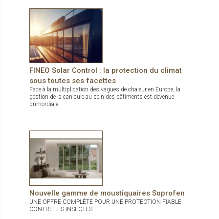
vue dégagée vers l'extérieur. Le tissu Panama Chrome+ allie
confort et design à la perfection. Il ne reste plus qu’à choisir
parmi les 5 coloris disponibles en grande largeur de 285 cm !
FINEO Solar Control : la protection du climat
sous toutes ses facettes
Face à la multiplication des vagues de chaleur en Europe, la
gestion de la canicule au sein des bâtiments est devenue
primordiale.
Nouvelle gamme de moustiquaires Soprofen
UNE OFFRE COMPLÈTE POUR UNE PROTECTION FIABLE
CONTRE LES INSECTES