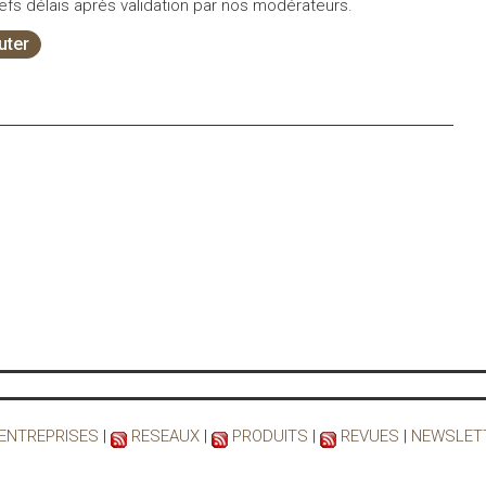
fs délais après validation par nos modérateurs.
uter
 ENTREPRISES
|
RESEAUX
|
PRODUITS
|
REVUES
|
NEWSLET