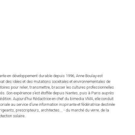
tante en développement durable depuis 1996, Anne Boulay est
at des idées et des mutations sociétales et environnementales de
ritoires pour relier, transmettre, brasser les cultures professionnelles
rités. Son expérience s’est étoffée depuis Nantes, puis à Paris auprès
dition. Aujourd’hui Rédactrice en chef du bimedia VMA, elle conduit
itoriale au service d’une information inspirante et fédératrice destinée
irigeants, prescripteurs, architectes…. - du marché du verre, de la
tection solaire.