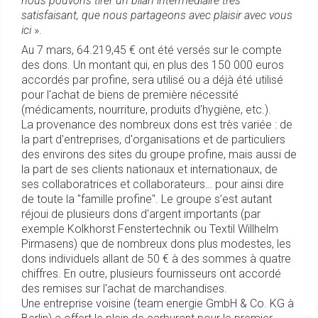
nous pouvons tirer un bilan intermédiaire très
satisfaisant, que nous partageons avec plaisir avec vous
ici
».
Au 7 mars, 64.219,45 € ont été versés sur le compte
des dons. Un montant qui, en plus des 150 000 euros
accordés par profine, sera utilisé ou a déjà été utilisé
pour l'achat de biens de première nécessité
(médicaments, nourriture, produits d'hygiène, etc.).
La provenance des nombreux dons est très variée : de
la part d'entreprises, d'organisations et de particuliers
des environs des sites du groupe profine, mais aussi de
la part de ses clients nationaux et internationaux, de
ses collaboratrices et collaborateurs… pour ainsi dire
de toute la "famille profine". Le groupe s’est autant
réjoui de plusieurs dons d'argent importants (par
exemple Kolkhorst Fenstertechnik ou Textil Willhelm
Pirmasens) que de nombreux dons plus modestes, les
dons individuels allant de 50 € à des sommes à quatre
chiffres. En outre, plusieurs fournisseurs ont accordé
des remises sur l'achat de marchandises.
Une entreprise voisine (team energie GmbH & Co. KG à