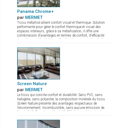
Panama Chrome+
par
MERMET
Tissu métallisé alliant confort visuel et thermique. Solution
performante pour gérer le confort thermique et visuel des
espaces intérieurs, grâce à sa métallisation, il offre une
combinaison d'avantages en termes de confort, d'efficacité
énergétique et d'esthétique : Confort thermique optimal : il
réfléchit jusqu'à 80 % de l'énergie solaire. Maîtrise de
l'éblouissement : quel que soit le coloris choisi, il protège les
occupants des effets gênants de la lumière tout en maintenant
un éclairage naturel agréable. Visibilité améliorée : la
métallisation assure une bonne transparence permettant une
vue dégagée vers l'extérieur. Le tissu Panama Chrome+ allie
confort et design à la perfection. Il ne reste plus qu’à choisir
parmi les 5 coloris disponibles en grande largeur de 285 cm !
Screen Nature
par
MERMET
Le tissu qui concilie confort et durabilité. Sans PVC, sans
halogène, sans polyester, la composition minérale du tissu
Screen Nature présente des avantages respectueux de
l’environnement. Incombustible, sans aucune émission de
fumée (M0, Euroclass A2-s1-d0, F0), il répond à toutes les
exigences tant en termes de sécurité que de santé. Ce tissu à
l’excellente transparence possède de nombreux atouts : bonne
maîtrise de l’éblouissement confort thermique optimal stabilité