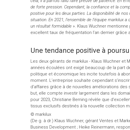
cela, il a parfois fallu faire preuve de patience. En ef
de forte pression. Cependant, la confiance et la co
positive pour les deux parties. La disponibilité de no
situation. En 2021, l’ensemble de l’équipe markilux a
un résultat formidable
». Klaus Wuchner mentionne p
excellent taux de fréquentation l’an dernier grâce
Une tendance positive à poursu
Les deux gérants de markilux - Klaus Wuchner et M
années écoulées ont exigé beaucoup de la part de l’
politique et économique les incite toutefois à abo
moment. L’entreprise souhaite cependant s’inscrire
d’affaires grâce à de nouvelles améliorations des
but, elle compte investir largement dans les domai
pour 2023, Christiane Berning révèle que d’excelle
tissus exclusifs destinés à la nouvelle collection m
© markilux
(De g. à dr.) Klaus Wuchner, gérant Ventes et Mark
Business Development ; Heike Reinermann, respons