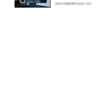
plus adaptées pour vos
projets : design,
performance et durabilité
au rendez-vous