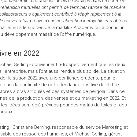
fet, la pandémie a retardé les délais de livraison dans un contexte
mpréhension mutuelles ont permis de terminer l’année de manière
s collaborateurs a également contribué à réagir rapidement à la
 de nouveau fait preuve d’une collaboration incroyable et a obtenu
ar ailleurs le succès de la markilux Academy qui a connu un
 au développement massif de l’offre numérique.
ivre en 2022
ichael Gerling - conviennent rétrospectivement que les deux
entreprise, mais l’ont aussi rendue plus solide. La situation
rder la saison 2022 avec une confiance prudente pour le
 dans la continuité de cette tendance positive du chiffre
 stores à bras articulés et des systèmes de pergola. Dans ce
nes de la production, des ventes et du marketing en 2022. Et
ntes idées sont déjà prévues pour des motifs de toiles et des
arkilux.
eting ; Christiane Berning, responsable du service Marketing et
able des ressources humaines, et Michael Gerling, gérant