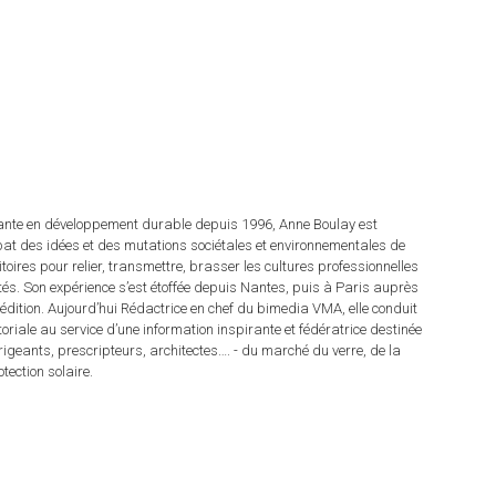
tante en développement durable depuis 1996, Anne Boulay est
at des idées et des mutations sociétales et environnementales de
ritoires pour relier, transmettre, brasser les cultures professionnelles
rités. Son expérience s’est étoffée depuis Nantes, puis à Paris auprès
dition. Aujourd’hui Rédactrice en chef du bimedia VMA, elle conduit
itoriale au service d’une information inspirante et fédératrice destinée
irigeants, prescripteurs, architectes…. - du marché du verre, de la
tection solaire.