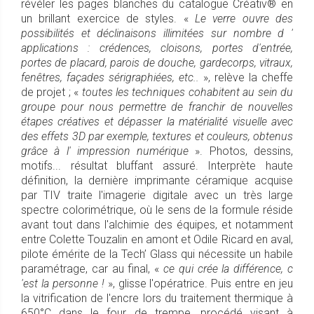
révéler les pages blanches du catalogue Créativ® en
un brillant exercice de styles. «
Le verre ouvre des
possibilités et déclinaisons illimitées sur nombre d '
applications : crédences, cloisons, portes d'entrée,
portes de placard, parois de douche, gardecorps, vitraux,
fenêtres, façades sérigraphiées, etc..
», relève la cheffe
de projet ; «
toutes les techniques cohabitent au sein du
groupe pour nous permettre de franchir de nouvelles
étapes créatives et dépasser la matérialité visuelle avec
des effets 3D par exemple, textures et couleurs, obtenus
grâce à l' impression numérique
». Photos, dessins,
motifs... résultat bluffant assuré. Interprète haute
définition, la dernière imprimante céramique acquise
par TIV traite l'imagerie digitale avec un très large
spectre colorimétrique, où le sens de la formule réside
avant tout dans l'alchimie des équipes, et notamment
entre Colette Touzalin en amont et Odile Ricard en aval,
pilote émérite de la Tech’ Glass qui nécessite un habile
paramétrage, car au final, «
ce qui crée la différence, c
'est la personne !
», glisse l'opératrice. Puis entre en jeu
la vitrification de l'encre lors du traitement thermique à
650°C dans le four de trempe, procédé visant à