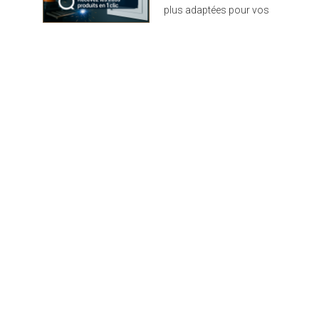
plus adaptées pour vos
sécurité. Le volet est
projets : design,
composé d'un panneau
performance et durabilité
de fibre de bois (21mm)
au rendez-vous
recouvert de deux
épaisses tôles
aluminium (1.1mm). Ce
complexe est ainsi très
robuste et protège
d'avantage des éventuels
chocs. Côté écologie, la
fibre de bois utilisée est
un isolant naturel.