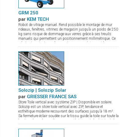
GRM 250
par
KEM TECH
Robot de vitrage manuel. Rend possible le montage de mur
rideaux, fenêtres, vitrines de magasin jusqu’à un poids de 250
kg sans risque de dommage aux verres grâce à ses treuils
manuels qui permettent un positionnement millimétrique. Ce
robot est surtout pour les monteurs une précieuse aide
puisque la pose des lourds vitrages se fait pratiquement sans
effort physique. Pour l’entreprise c’est de plus une importante
diminution du coût du montage puisque 1 monteur suffit pour
la pose de vitrage jusqu’à 250 kg environ. Il se transporte
aisément dans tout véhicule entièrement assemblé ou
partiellement démonté. C’est de plus un appareil de levage idéal
pour une utilisation en atelier, pour la pose de verre sur une
table de travail. De par sa construction le transport de verre
latéral est aussi possible. Il est pourvu de 3 ventouses de
sécurité à pompe (levage unitaire 140 kg). Pourvu d’un crochet
Solozip | Solozip Solar
en option, c’est aussi une grue mobile sur chantier
par
GRIESSER FRANCE SAS
Store Toile vertical avec système ZIP | Disponible en solaire.
Solozip est un store toile vertical avec ZIP, tendance et
esthétique moderne recouvrant des surfaces jusqu'à 18 m².
Sa fermeture éclair soudée sur le tissu guide la toile sur toute la
hauteur dans des coulisses, ce qui lui permet de résister à des
vents allant jusqu'à 92km/h. Solidement en place, la toile est
ainsi parfaitement tendue, et maintenue en toute sécurité. Il
existe diverses possibilités pour répondre à toutes les envies :