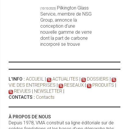
Pilkington Glass
(10/10/2023)
Service, membre de NSG
Group, annonce la
conception d’une
nouvelle gamme de verre
dont la part de carbone
incorporé se trouve
L'INFO :
ACCUEIL
|
ACTUALITES
|
DOSSIERS
|
VIE DES ENTREPRISES
|
RESEAUX
|
PRODUITS
|
REVUES
|
NEWSLETTER
|
CONTACTS :
Contacts
À PROPOS DE NOUS
Depuis 1978, VMA construit sa ligne éditoriale sur de
solides fondations et les bases d’une démarche très