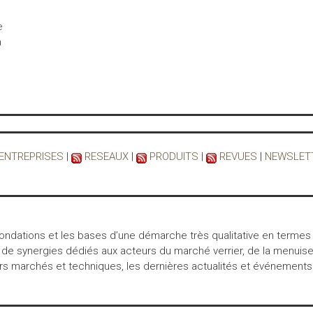
e
n
 ENTREPRISES
|
RESEAUX
|
PRODUITS
|
REVUES
|
NEWSLET
 fondations et les bases d’une démarche très qualitative en termes
 de synergies dédiés aux acteurs du marché verrier, de la menuiser
marchés et techniques, les dernières actualités et événements… int