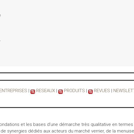
e
r
 ENTREPRISES
|
RESEAUX
|
PRODUITS
|
REVUES
|
NEWSLET
 fondations et les bases d’une démarche très qualitative en termes
 de synergies dédiés aux acteurs du marché verrier, de la menuiser