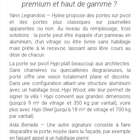
premium et haut de gamme ?
Yann Legrandois
— Hyline propose des portes sur pivot
et des portes plus classiques sur paumelles
apparentes ou non. Au niveau du remplissage, trois
solutions : la porte peut être équipée d’un panneau en
aluminium, d’un vitrage ou être livrée sans habillage
mais prête à le recevoir, laissant ainsi libre cours au
désir de chacun.
La porte sur pivot
Hypi
plaît beaucoup aux architectes.
Sans charnières ou quincailleries disgracieuses, la
porte offre une vision totalement plane et discrète.
Dans une configuration alliant une structure aluminium
avec un habillage bois
Hypi Wood
, elle leur permet de
signer la villa !
Hypi
convient aux grandes dimensions
(jusqu’à 9 m² de vitrage et 350 kg par vantail), voire
plus avec
Hypi Steel
(jusqu’à 18 m² de vitrage et 700 kg
par vantail).
Aïda Berrada
— Une autre signature consiste à faire
disparaître la porte, noyée dans la façade, par exemple
en faisant appel à un habillage pierre.