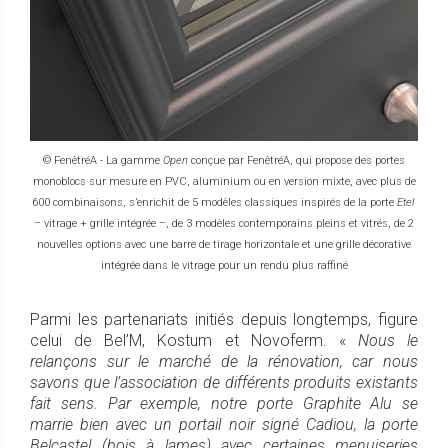
© FenêtréA - La gamme
Open
conçue par FenêtréA, qui propose des portes
monoblocs sur mesure en PVC, aluminium ou en version mixte, avec plus de
600 combinaisons, s’enrichit de 5 modèles classiques inspirés de la porte
Etel
– vitrage + grille intégrée –, de 3 modèles contemporains pleins et vitrés, de 2
nouvelles options avec une barre de tirage horizontale et une grille décorative
intégrée dans le vitrage pour un rendu plus raffiné
Parmi les partenariats initiés depuis longtemps, figure
celui de Bel’M, Kostum et Novoferm. «
Nous le
relançons sur le marché de la rénovation, car nous
savons que l’association de différents produits existants
fait sens. Par exemple, notre porte Graphite Alu se
marrie bien avec un portail noir signé Cadiou, la porte
Belcastel (bois à lames) avec certaines menuiseries