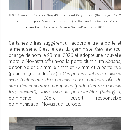
© XB.Kawneer - Résidence Gray d’Ambre, Saint-Gély du Fesc (34) - Façade 1202
intégrant une porte Novastruct (Kawneer), la
Kanada 1 vantail
avec bâton
maréchal - Architecte : Agence Garcia-Diaz - Gris 7016
Certaines offres suggèrent un accord entre la porte et
la menuiserie. C’est le cas du gammiste Kawneer (qui
change de nom le 28 mai 2026 et adopte une nouvelle
®
marque Novastruct
) avec la porte aluminium
Kanada
,
disponible en 52 mm, 62 mm et 72 mm et la porte
490
(pour les grands trafics). «
Ces portes sont harmonisées
avec l’esthétique des châssis et les couleurs afin de
créer des ensembles composés (porte d’entrée, châssis
fixe, ouvrant), voire avec la porte-fenêtre (Kalory)
»,
commente Cécile Houvert, responsable
communication Novastruct Europe.