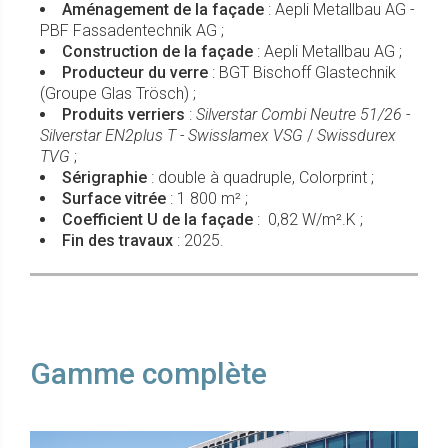
Aménagement de la façade
: Aepli Metallbau AG -
PBF Fassadentechnik AG ;
Construction de la façade
: Aepli Metallbau AG ;
Producteur du verre
: BGT Bischoff Glastechnik
(Groupe Glas Trösch) ;
Produits verriers
:
Silverstar Combi Neutre 51/26
-
Silverstar EN2plus T - Swisslamex VSG
/
Swissdurex
TVG
;
Sérigraphie
: double à quadruple, Colorprint ;
Surface vitrée
: 1 800 m² ;
Coefficient U de la façade
: 0,82 W/m².K ;
Fin des travaux
: 2025.
Gamme complète