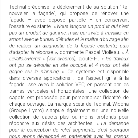
Technal préconise le déploiement de sa solution "Re-
nouveler la façade", qui propose de rénover une
façade – avec dépose partielle – en conservant
l’ossature existante. «
Nous lançons un produit qui n’est
pas un produit de gamme, mais qui invite à travailler en
amont avec le bureau d’études et le maître d’ouvrage afin
de réaliser un diagnostic de la façade existante, puis
d’adapter la réponse
», commente Pascal Violleau. «
À
Levallois-Perret
»
(voir ci-après)
, ajoute-t-il, «
les travaux
ont pu se dérouler en site occupé, et 4 mois ont été
gagné sur le planning
». Ce système est disponible
dans diverses applications : de l’aspect grille à la
façade lisse avec la solution VEC, en passant par les
trames verticales et horizontales. Une collection de
capots est proposée pour personnaliser l’identité de
chaque ouvrage. La marque sœur de Technal, Wicona
(Groupe Hydro) s’appuie également sur une nouvelle
collection de capots plus ou moins profonds pour
répondre aux désirs des architectes. «
La demande
pour la conception de relief augmente, c’est pourquoi
nous avons développé en partenariat avec les grands