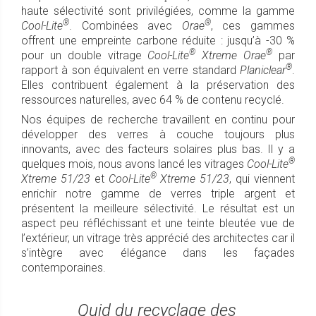
haute sélectivité sont privilégiées, comme la gamme
®
®
Cool-Lite
. Combinées avec
Orae
, ces gammes
offrent une empreinte carbone réduite : jusqu’à -30 %
®
®
pour un double vitrage
Cool-Lite
Xtreme Orae
par
®
rapport à son équivalent en verre standard
Planiclear
.
Elles contribuent également à la préservation des
ressources naturelles, avec 64 % de contenu recyclé.
Nos équipes de recherche travaillent en continu pour
développer des verres à couche toujours plus
innovants, avec des facteurs solaires plus bas. Il y a
®
quelques mois, nous avons lancé les vitrages
Cool-Lite
®
Xtreme 51/23
et
Cool-Lite
Xtreme 51/23
, qui viennent
enrichir notre gamme de verres triple argent et
présentent la meilleure sélectivité. Le résultat est un
aspect peu réfléchissant et une teinte bleutée vue de
l’extérieur, un vitrage très apprécié des architectes car il
s’intègre avec élégance dans les façades
contemporaines.
Quid du recyclage des