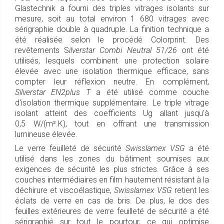
Glastechnik a fourni des triples vitrages isolants sur
mesure, soit au total environ 1 680 vitrages avec
sérigraphie double à quadruple. La finition technique a
été réalisée selon le procédé Colorprint. Des
revêtements S
ilverstar Combi Neutral 51/26
ont été
utilisés, lesquels combinent une protection solaire
élevée avec une isolation thermique efficace, sans
compter leur réflexion neutre. En complément,
Silverstar EN2plus T
a été utilisé comme couche
d'isolation thermique supplémentaire. Le triple vitrage
isolant atteint des coefficients Ug allant jusqu'à
0,5 W/(m².K), tout en offrant une transmission
lumineuse élevée.
Le verre feuilleté de sécurité
Swisslamex VSG
a été
utilisé dans les zones du bâtiment soumises aux
exigences de sécurité les plus strictes. Grâce à ses
couches intermédiaires en film hautement résistant à la
déchirure et viscoélastique,
Swisslamex VSG
retient les
éclats de verre en cas de bris. De plus, le dos des
feuilles extérieures de verre feuilleté de sécurité a été
sérigraphié sur tout le pourtour, ce qui optimise