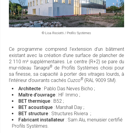
© Lisa Ricciotti / Profils Systèmes
Ce programme comprend l’extension d’un bâtiment
existant avec la création d’une surface de plancher de
2 110 m² supplémentaires. Le centre (R+2) se pare du
®
mur-rideau
Tanagra
de Profils Systèmes choisi pour
sa finesse, sa capacité à porter des vitrages lourds, à
®
l’intérieur d’ouvrants cachés
Cuzco
(RAL 9009 SM).
Architecte
: Pablo Das Neves Bicho ;
Maître d’ouvrage
: HF Immo ;
BET thermique
: B52 ;
BET acoustique
: Marshall Day ;
BET structure
: Structures Riviera ;
Fabricant installateur
: Sam Alu, menuisier certifié
Profils Systèmes.