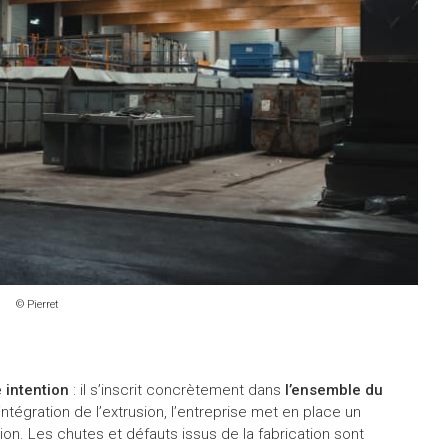
© Pierret
 intention
: il s’inscrit concrètement dans
l’ensemble du
intégration de l’extrusion, l’entreprise met en place un
. Les chutes et défauts issus de la fabrication sont