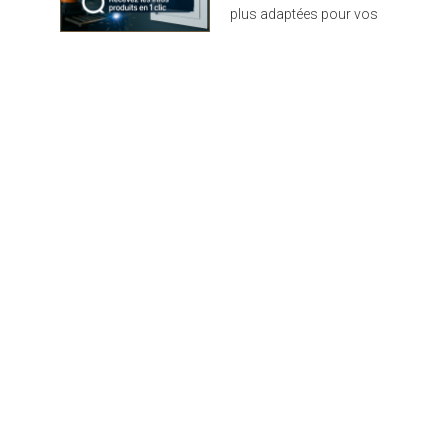
plus adaptées pour vos
projets : design,
performance et durabilité
au rendez-vous