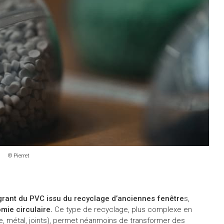
© Pierret
égrant du PVC issu du recyclage d’anciennes fenêtre
s,
mie circulaire.
Ce type de recyclage, plus complexe en
e, métal, joints), permet néanmoins de transformer des