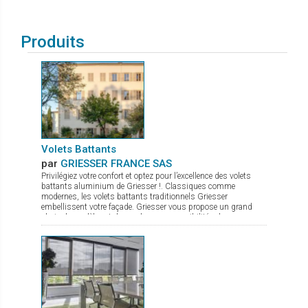
Produits
Volets Battants
par
GRIESSER FRANCE SAS
Privilégiez votre confort et optez pour l’excellence des volets
battants aluminium de Griesser !. Classiques comme
modernes, les volets battants traditionnels Griesser
embellissent votre façade. Griesser vous propose un grand
choix de modèles et de nombreuses possibilités de
combinaisons et de remplissages. - Persiennes à lames fixes,
pour plus de charme et de tradition - Persiennes à lames
orientables, pour un passage d'air et de lumière
supplémentaire. - Panneaux pleins et isolés, pour plus
d'obscurité et de confort thermique Les Volets Battants
Traditionnels Griesser présentent de nombreux avantages : >
Facilité de pose avec pentures réglables SystemFix > Isolation
thermique avec le modèle G-ISO (fibre de bois) > 150 couleurs