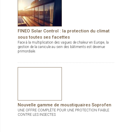
nouvelle face avant qui permet de recevoir le panneau solaire et
dissimuler la batterie. Le kit solaire pré-câblé comprend le
moteur, la batterie et le panneau solaire. Il suffit de brancher la
batterie à la prise intégrée. > Autonomie de la batterie : Au
moins 30 jours sans exposition au soleil à raison de 2
ouvertures/fermetures par jour. > Accessibilité de la batterie et
du panneau qui permet l'entretien ou la réparation en un temps
FINEO Solar Control : la protection du climat
très rapide. Solozip de Griesser est disponible en 150
sous toutes ses facettes
couleurs (dont gamme RAL standard et couleurs tendances
du marché) et plus de 300 tissus standards.
Face à la multiplication des vagues de chaleur en Europe, la
gestion de la canicule au sein des bâtiments est devenue
primordiale.
Nouvelle gamme de moustiquaires Soprofen
UNE OFFRE COMPLÈTE POUR UNE PROTECTION FIABLE
CONTRE LES INSECTES