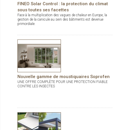
du panneau qui permet l'entretien ou la réparation en un temps
FINEO Solar Control : la protection du climat
très rapide. Solozip de Griesser est disponible en 150
sous toutes ses facettes
couleurs (dont gamme RAL standard et couleurs tendances
du marché) et plus de 300 tissus standards.
Face à la multiplication des vagues de chaleur en Europe, la
gestion de la canicule au sein des bâtiments est devenue
primordiale.
Nouvelle gamme de moustiquaires Soprofen
UNE OFFRE COMPLÈTE POUR UNE PROTECTION FIABLE
CONTRE LES INSECTES