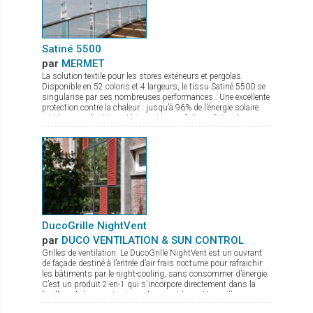
Satiné 5500
par
MERMET
La solution textile pour les stores extérieurs et pergolas.
Disponible en 52 coloris et 4 largeurs, le tissu Satiné 5500 se
singularise par ses nombreuses performances : Une excellente
protection contre la chaleur : jusqu’à 96% de l’énergie solaire
rejetée en application extérieure. Une parfaite maîtrise de
l’éblouissement due à son tissage en diagonale. Une très
bonne transparence pour une vision nette vers l’extérieur et un
maintien de la lumière naturelle entrante. Sa parfaite adéquation
aux stores ZIP grâce notamment à son excellente stabilité
dimensionnelle, permet au tissu Satiné 5500 d’offrir une
solution durable, esthétique et efficace. Il existe également une
version totalement occultante, le Satiné 21154, pour une
parfaite harmonie des façades.
DucoGrille NightVent
par
DUCO VENTILATION & SUN CONTROL
Grilles de ventilation. Le DucoGrille NightVent est un ouvrant
de façade destiné à l’entrée d’air frais nocturne pour rafraichir
les bâtiments par le night-cooling, sans consommer d’énergie.
C’est un produit 2-en-1 qui s'incorpore directement dans la
feuillure de la menuiserie ou du mur-rideau : Une grille
extérieure qui protège de la pluie, des intrusions d’insectes ou