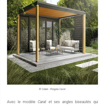
© Cebel - Pergola
Carat
Avec le modèle
Carat
et ses angles biseautés qui