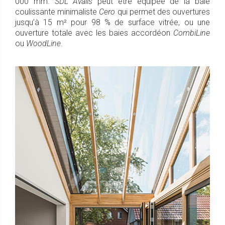
000 mm.
SDL Avalis
peut être équipée de la baie
coulissante minimaliste
Cero
qui permet des ouvertures
jusqu’à 15 m² pour 98 % de surface vitrée, ou une
ouverture totale avec les baies accordéon
CombiLine
ou
WoodLine
.