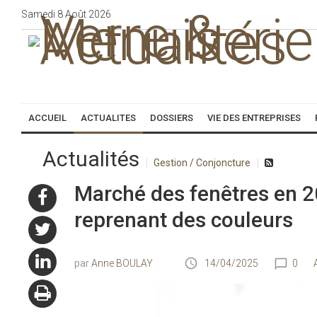
Samedi
8
Août
2026
ACCUEIL
ACTUALITES
DOSSIERS
VIE DES ENTREPRISES
Actualités
Gestion / Conjoncture
Marché des fenêtres en 20
reprenant des couleurs
Anne BOULAY
14/04/2025
0