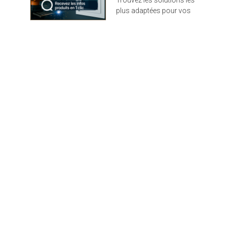
Trouvez les solutions les
très rapide. Solozip de
plus adaptées pour vos
Griesser est disponible
projets : design,
en 150 couleurs (dont
performance et durabilité
gamme RAL standard et
au rendez-vous
couleurs tendances du
marché) et plus de 300
tissus standards.