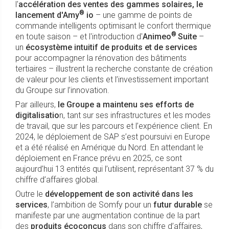
l'
accélération des ventes des gammes solaires, le
®
lancement d'Amy
io
– une gamme de points de
commande intelligents optimisant le confort thermique
®
en toute saison – et l'introduction d'
Animeo
Suite
–
un
écosystème intuitif de produits et de services
pour accompagner la rénovation des bâtiments
tertiaires – illustrent la recherche constante de création
de valeur pour les clients et l’investissement important
du Groupe sur l’innovation.
Par ailleurs,
le Groupe a maintenu ses efforts de
digitalisatio
n, tant sur ses infrastructures et les modes
de travail, que sur les parcours et l’expérience client. En
2024, le déploiement de SAP s’est poursuivi en Europe
et a été réalisé en Amérique du Nord. En attendant le
déploiement en France prévu en 2025, ce sont
aujourd’hui 13 entités qui l’utilisent, représentant 37 % du
chiffre d’affaires global.
Outre le
développement de son activité dans les
services
, l’ambition de Somfy pour un
futur durable
se
manifeste par une augmentation continue de la part
des
produits écoconçus
dans son chiffre d’affaires,