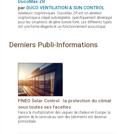
DucoMax ZR
par
DUCO VENTILATION & SUN CONTROL
Aérateurs isophoniques. DucoMax ZR est un aérateur
isophonique à clapet autoréglable, spécifiquement développé
pour les situations de gêne sonore forte. Les différents types
ont une forme élégante et un fonctionnement acoustique
excellent. Avantages: Convient aux constructions en
hauteur Quatre profondeurs d’encastrement Convient
aux situations de nuisances sonores élevées Pas de
Derniers Publi-Informations
sifflements en cas de sur ou sous-pressions grâce au clapet
en aluminium à fermeture active Étanchéité au vent et à l’eau
excellente
FINEO Solar Control : la protection du climat
sous toutes ses facettes
Face à la multiplication des vagues de chaleur en Europe, la
gestion de la canicule au sein des bâtiments est devenue
primordiale.