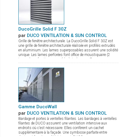
DucoGrille Solid F 30Z
par
DUCO VENTILATION & SUN CONTROL
Grille de fenêtre architecturale. La DucoGrille Solid F 30Z est
une grille de fenêtre architecturale réalisée en profilés extrudés
en aluminium. Les lames superposables assurent une solidité
unique. Les lames perforées font office de moustiquaire (2
types de perforations possibles). La lame en Z procure un
design esthétique.
Gamme DucoWall
par
DUCO VENTILATION & SUN CONTROL
Bardage et portes à ventelles filantes. Les bardages à ventelles
filantes de DUCO assurent une ventilation intensive aux
endroits où c’est nécessaire. Elles confèrent un cachet
supplémentaire à la façade. Une symbiose parfaite entre
design et fonctionnalité. Ici aussi, DUCO propose une gamme