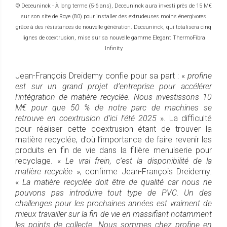
© Deceuninck - À long terme (5-6 ans), Deceuninck aura investi près de 15 M€
sur son site de Roye (80) pour installer des extrudeuses moins énergivores
grâce à des résistances de nouvelle génération. Deceuninck, qui totalisera cinq
lignes de coextrusion, mise sur sa nouvelle gamme Elegant ThermoFibra
Infinity
Jean-François Dreidemy confie pour sa part : «
profine
est sur un grand projet d’entreprise pour accélérer
l’intégration de matière recyclée. Nous investissons 10
M€ pour que 50 % de notre parc de machines se
retrouve en coextrusion d’ici l’été 2025
». La difficulté
pour réaliser cette coextrusion étant de trouver la
matière recyclée, d’où l’importance de faire revenir les
produits en fin de vie dans la filière menuiserie pour
recyclage. «
Le vrai frein, c’est la disponibilité de la
matière recyclée
», confirme Jean-François Dreidemy.
«
La matière recyclée doit être de qualité car nous ne
pouvons pas introduire tout type de PVC. Un des
challenges pour les prochaines années est vraiment de
mieux travailler sur la fin de vie en massifiant notamment
les points de collecte. Nous sommes chez profine en