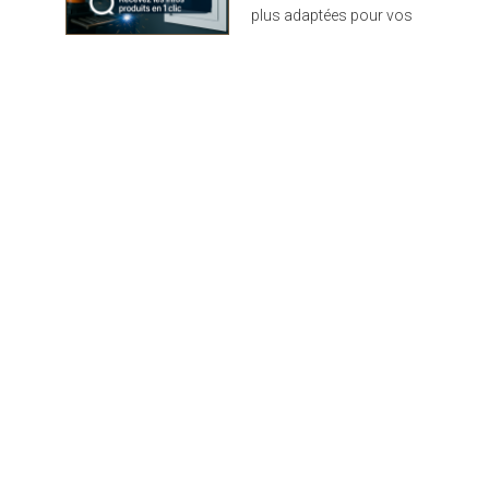
plus adaptées pour vos
projets : design,
performance et durabilité
au rendez-vous