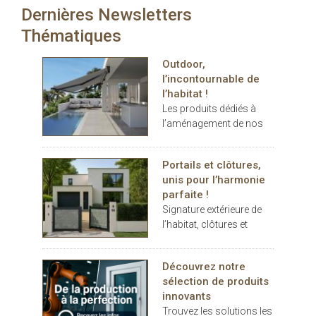
Dernières Newsletters
carport… les espaces
extérieurs deviennent de
Thématiques
véritables
prolongements de
Outdoor,
l’habitat. Dans ce
l’incontournable de
contexte, THERMOTOP®
l’habitat !
s’impose comme un
Les produits dédiés à
partenaire clé pour
l’aménagement de nos
concevoir des espaces
terrasses et jardins se
de vie confortables,
sont imposés au cours
esthétiques et durables,
Portails et clôtures,
des dernières années
dedans comme dehors.
unis pour l’harmonie
comme des éléments
parfaite !
indispensables au
Signature extérieure de
confort.
l’habitat, clôtures et
portails battants ou
coulissants, pleins ou
Découvrez notre
décoratifs, rivalisent
sélection de produits
d’inspiration
innovants
Trouvez les solutions les