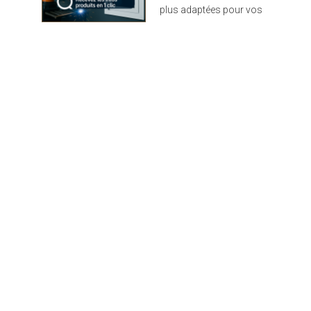
plus adaptées pour vos
projets : design,
performance et durabilité
au rendez-vous