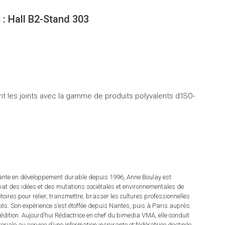
 : Hall B2-Stand 303
2
 les joints avec la gamme de produits polyvalents d'ISO-
tante en développement durable depuis 1996, Anne Boulay est
at des idées et des mutations sociétales et environnementales de
ritoires pour relier, transmettre, brasser les cultures professionnelles
rités. Son expérience s’est étoffée depuis Nantes, puis à Paris auprès
dition. Aujourd’hui Rédactrice en chef du bimedia VMA, elle conduit
itoriale au service d’une information inspirante et fédératrice destinée