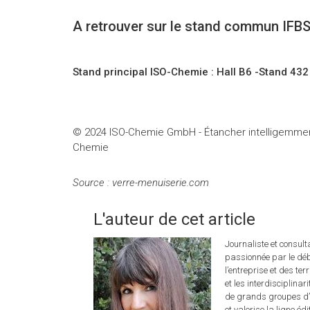
A retrouver sur le stand commun IFBS
Stand principal ISO-Chemie : Hall B6 -Stand 43
© 2024 ISO-Chemie GmbH - Étancher intelligemment
Chemie
Source : verre-menuiserie.com
L'auteur de cet article
Journaliste et consul
passionnée par le déb
l’entreprise et des ter
et les interdisciplina
de grands groupes d’é
et valorise la ligne éd