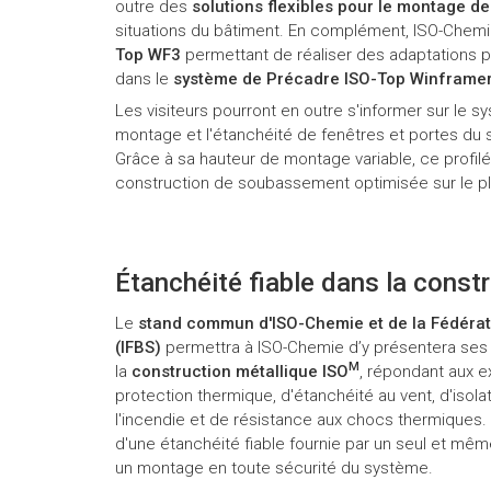
outre des
solutions flexibles pour le montage de
situations du bâtiment. En complément, ISO-Chem
Top WF3
permettant de réaliser des adaptations p
dans le
système de Précadre ISO-Top Winframe
Les visiteurs pourront en outre s'informer sur le 
montage et l'étanchéité de fenêtres et portes du s
Grâce à sa hauteur de montage variable, ce profilé
construction de soubassement optimisée sur le p
Étanchéité fiable dans la const
Le
stand commun d'ISO-Chemie et de la Fédérati
(IFBS)
permettra à ISO-Chemie d’y présentera ses 
M
la
construction métallique ISO
, répondant aux e
protection thermique, d'étanchéité au vent, d'isola
l'incendie et de résistance aux chocs thermiques. 
d'une étanchéité fiable fournie par un seul et mê
un montage en toute sécurité du système.