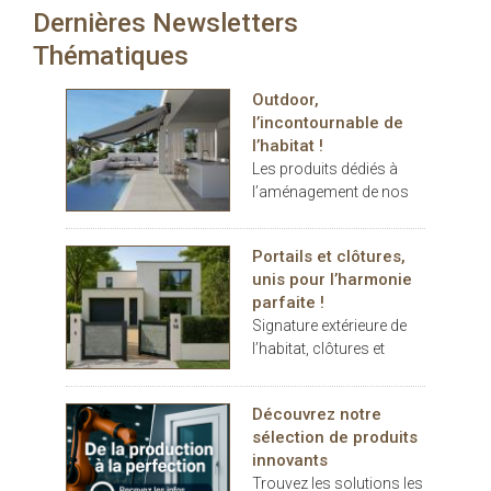
Dernières Newsletters
carport… les espaces
extérieurs deviennent de
Thématiques
véritables
prolongements de
Outdoor,
l’habitat. Dans ce
l’incontournable de
contexte, THERMOTOP®
l’habitat !
s’impose comme un
Les produits dédiés à
partenaire clé pour
l’aménagement de nos
concevoir des espaces
terrasses et jardins se
de vie confortables,
sont imposés au cours
esthétiques et durables,
Portails et clôtures,
des dernières années
dedans comme dehors.
unis pour l’harmonie
comme des éléments
parfaite !
indispensables au
Signature extérieure de
confort.
l’habitat, clôtures et
portails battants ou
coulissants, pleins ou
Découvrez notre
décoratifs, rivalisent
sélection de produits
d’inspiration
innovants
Trouvez les solutions les