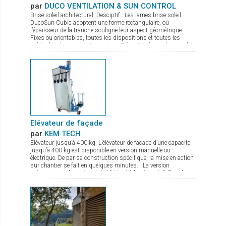
par
DUCO VENTILATION & SUN CONTROL
Brise-soleil architectural. Desciptif : Les lames brise-soleil
DucoSun Cubic adoptent une forme rectangulaire, où
l’épaisseur de la tranche souligne leur aspect géométrique.
Fixes ou orientables, toutes les dispositions et toutes les
méthodes de pose sont permises. Très utilisées en brise-soleil
vertical (parallèle à la façade), pour des bâtiments à l’esthétique
contemporaine et graphique.
Elévateur de façade
par
KEM TECH
Elévateur jusqu’à 400 kg. L’élévateur de façade d’une capacité
jusqu’à 400 kg est disponible en version manuelle ou
électrique. De par sa construction spécifique, la mise en action
sur chantier se fait en quelques minutes. La version
autonome sur batterie gel de 12 V est à hauteur de 8,7 m, le
treuil de levage commandé par une radio commande est équipé
d’un double frein. Le chassis est à largeur réglable avec pieds
de stabilisation à hauteur réglable. De nombreux accessoires
sont disponibles comme fourche de levage, potence avec
crochet.