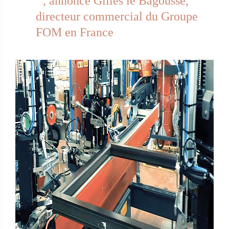
’’
, annonce
Gilles le Bagousse
,
directeur commercial du Groupe
FOM en France