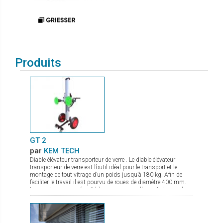
Produits
GT 2
par
KEM TECH
Diable élévateur transporteur de verre . Le diable élévateur
transporteur de verre est l’outil idéal pour le transport et le
montage de tout vitrage d’un poids jusqu’à 180 kg. Afin de
faciliter le travail il est pourvu de roues de diamètre 400 mm.
Les ventouses se sécurité à pompe manuelle sont de grand
diamètre. Le palonnier porte verre permet une rotation complète
du verre, et de par sa conception compacte même en charge
peut passer par des portes. La mise en action sur chantier se
fait en quelques secondes. Il est de plus pourvu d’un frein de