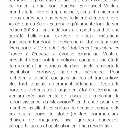
ce milieu familial non étanche, Emmanuel Ventura
prend vite la fibre entrepreneuriale, sautant rapidement
le pas après ses études vers la liberté d’entreprendre.
Au détour du Salon Equipbaie qu’il arpente lors de son
édition 2008 à Paris, il découvre un petit stand où une
société hollandaise expose le rideau métallique
transparent Eurolook et recherche un distributeur dans
l’Hexagone.
« Ce produit était totalement inexistant en
France à l’époque
», évoque Emmanuel Ventura,
président d’Eurolook International, qui après une étude
de marché et un business plan bien ficelé, remporte la
distribution exclusive, âprement négociée. Pour
racheter la société quelques années et transactions
plus tard, toujours ardemment défendues. Depuis, le
portefeuille clients s’est largement étoffé et Emmanuel
Ventura crée son entité de fabrication, implantant la
®
reconnaissance du Maxivision
en France pour des
marchés installant ses rideaux de sécurité transparents
aux quatre coins du globe (centres commerciaux,
chaînes de magasins, luxe, groupes bancaires,
aéroports, gares et application en milieu résidentiel).