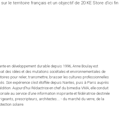
ur le territoire français et un objectif de 20 KE Store d’ici fin
tante en développement durable depuis 1996, Anne Boulay est
at des idées et des mutations sociétales et environnementales de
ritoires pour relier, transmettre, brasser les cultures professionnelles
rités. Son expérience s’est étoffée depuis Nantes, puis à Paris auprès
dition. Aujourd’hui Rédactrice en chef du bimedia VMA, elle conduit
itoriale au service d’une information inspirante et fédératrice destinée
irigeants, prescripteurs, architectes…. - du marché du verre, de la
tection solaire.