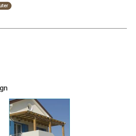
uter
ign