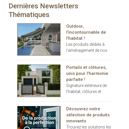
d’offrir une solution
Dernières Newsletters
carport… les espaces
durable, esthétique et
extérieurs deviennent de
Thématiques
efficace. Il existe
véritables
également une version
prolongements de
totalement occultante, le
Outdoor,
l’habitat. Dans ce
Satiné 21154, pour une
l’incontournable de
contexte, THERMOTOP®
parfaite harmonie des
l’habitat !
s’impose comme un
façades.
Les produits dédiés à
partenaire clé pour
l’aménagement de nos
concevoir des espaces
terrasses et jardins se
de vie confortables,
sont imposés au cours
esthétiques et durables,
Portails et clôtures,
des dernières années
dedans comme dehors.
unis pour l’harmonie
comme des éléments
parfaite !
indispensables au
Signature extérieure de
confort.
l’habitat, clôtures et
portails battants ou
coulissants, pleins ou
Découvrez notre
décoratifs, rivalisent
sélection de produits
d’inspiration
innovants
Trouvez les solutions les