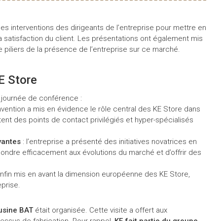
les interventions des dirigeants de l’entreprise pour mettre en
 satisfaction du client. Les présentations ont également mis
e piliers de la présence de l’entreprise sur ce marché.
E Store
 journée de conférence :
onvention a mis en évidence le rôle central des KE Store dans
tent des points de contact privilégiés et hyper-spécialisés
vantes
: l’entreprise a présenté des initiatives novatrices en
ondre efficacement aux évolutions du marché et d’offrir des
enfin mis en avant la dimension européenne des KE Store,
eprise.
’usine BAT
était organisée. Cette visite a offert aux
essus de fabrication. Pour rappel,
KE fait partie du groupe