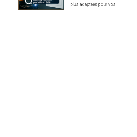
plus adaptées pour vos
projets : design,
performance et durabilité
au rendez-vous