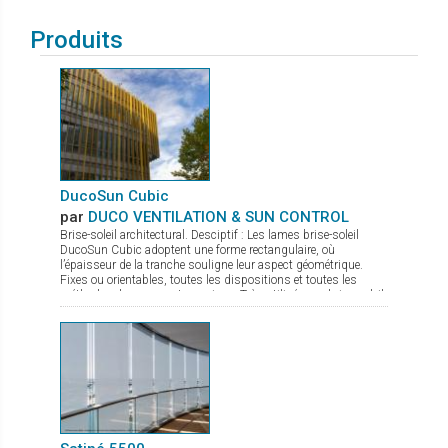
Produits
DucoSun Cubic
par
DUCO VENTILATION & SUN CONTROL
Brise-soleil architectural. Desciptif : Les lames brise-soleil
DucoSun Cubic adoptent une forme rectangulaire, où
l’épaisseur de la tranche souligne leur aspect géométrique.
Fixes ou orientables, toutes les dispositions et toutes les
méthodes de pose sont permises. Très utilisées en brise-soleil
vertical (parallèle à la façade), pour des bâtiments à l’esthétique
contemporaine et graphique.