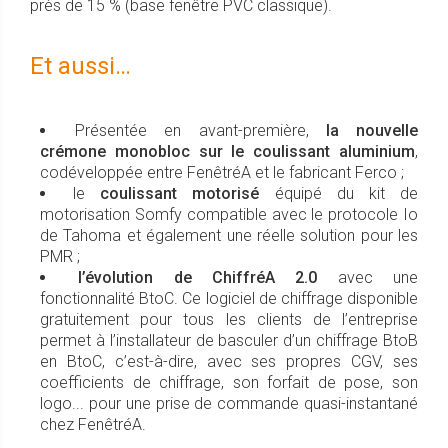
près de 15 % (base fenêtre PVC classique).
Et aussi…
Présentée en avant-première,
la nouvelle
crémone monobloc sur le coulissant aluminium
,
codéveloppée entre FenêtréA et le fabricant Ferco ;
le
coulissant motorisé
équipé du kit de
motorisation Somfy compatible avec le protocole Io
de Tahoma et également une réelle solution pour les
PMR ;
l’évolution de ChiffréA 2.0
avec une
fonctionnalité BtoC. Ce logiciel de chiffrage disponible
gratuitement pour tous les clients de l’entreprise
permet à l’installateur de basculer d’un chiffrage BtoB
en BtoC, c’est-à-dire, avec ses propres CGV, ses
coefficients de chiffrage, son forfait de pose, son
logo... pour une prise de commande quasi-instantané
chez FenêtréA.