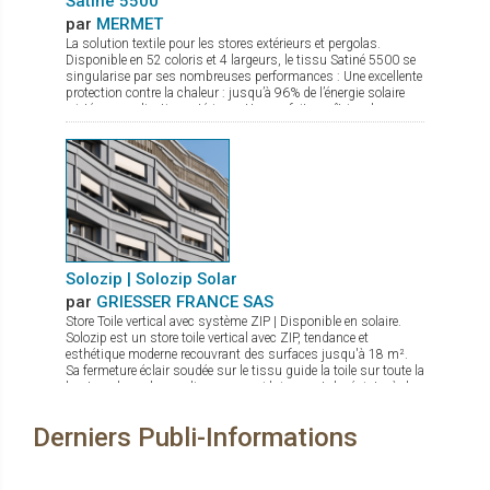
Satiné 5500
par
MERMET
La solution textile pour les stores extérieurs et pergolas.
Disponible en 52 coloris et 4 largeurs, le tissu Satiné 5500 se
singularise par ses nombreuses performances : Une excellente
protection contre la chaleur : jusqu’à 96% de l’énergie solaire
rejetée en application extérieure. Une parfaite maîtrise de
l’éblouissement due à son tissage en diagonale. Une très
bonne transparence pour une vision nette vers l’extérieur et un
maintien de la lumière naturelle entrante. Sa parfaite adéquation
aux stores ZIP grâce notamment à son excellente stabilité
dimensionnelle, permet au tissu Satiné 5500 d’offrir une
solution durable, esthétique et efficace. Il existe également une
version totalement occultante, le Satiné 21154, pour une
parfaite harmonie des façades.
Solozip | Solozip Solar
par
GRIESSER FRANCE SAS
Store Toile vertical avec système ZIP | Disponible en solaire.
Solozip est un store toile vertical avec ZIP, tendance et
esthétique moderne recouvrant des surfaces jusqu'à 18 m².
Sa fermeture éclair soudée sur le tissu guide la toile sur toute la
hauteur dans des coulisses, ce qui lui permet de résister à des
vents allant jusqu'à 92km/h. Solidement en place, la toile est
ainsi parfaitement tendue, et maintenue en toute sécurité. Il
Derniers Publi-Informations
existe diverses possibilités pour répondre à toutes les envies :
caissons (Box) de différentes formes ou variantes à encastrer
(Intro). Pour satisfaire tous les besoins, il y a une vaste
gamme de tissus, que vous souhaitiez une vue sur l’extérieur