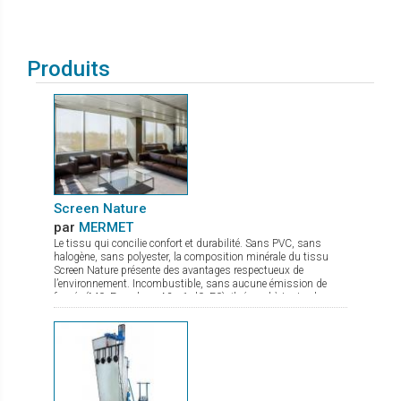
Produits
Screen Nature
par
MERMET
Le tissu qui concilie confort et durabilité. Sans PVC, sans
halogène, sans polyester, la composition minérale du tissu
Screen Nature présente des avantages respectueux de
l’environnement. Incombustible, sans aucune émission de
fumée (M0, Euroclass A2-s1-d0, F0), il répond à toutes les
exigences tant en termes de sécurité que de santé. Ce tissu à
l’excellente transparence possède de nombreux atouts : bonne
maîtrise de l’éblouissement confort thermique optimal stabilité
dimensionnelle, durabilité et résistance mécanique qui lui
confèrent une planéité parfaite même en grande dimension. Ce
tissu élégant et très fin, idéal pour des stores s'insérant dans
des espaces de faible encombrement, est disponible en 7