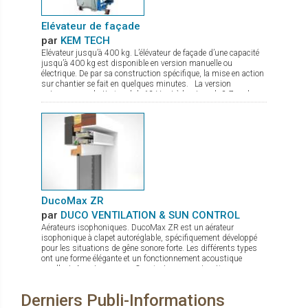
coloris et 2 largeurs de 180 et 240 cm
Elévateur de façade
par
KEM TECH
Elévateur jusqu’à 400 kg. L’élévateur de façade d’une capacité
jusqu’à 400 kg est disponible en version manuelle ou
électrique. De par sa construction spécifique, la mise en action
sur chantier se fait en quelques minutes. La version
autonome sur batterie gel de 12 V est à hauteur de 8,7 m, le
treuil de levage commandé par une radio commande est équipé
d’un double frein. Le chassis est à largeur réglable avec pieds
de stabilisation à hauteur réglable. De nombreux accessoires
sont disponibles comme fourche de levage, potence avec
crochet.
DucoMax ZR
par
DUCO VENTILATION & SUN CONTROL
Aérateurs isophoniques. DucoMax ZR est un aérateur
isophonique à clapet autoréglable, spécifiquement développé
pour les situations de gêne sonore forte. Les différents types
ont une forme élégante et un fonctionnement acoustique
excellent. Avantages: Convient aux constructions en
hauteur Quatre profondeurs d’encastrement Convient
aux situations de nuisances sonores élevées Pas de
Derniers Publi-Informations
sifflements en cas de sur ou sous-pressions grâce au clapet