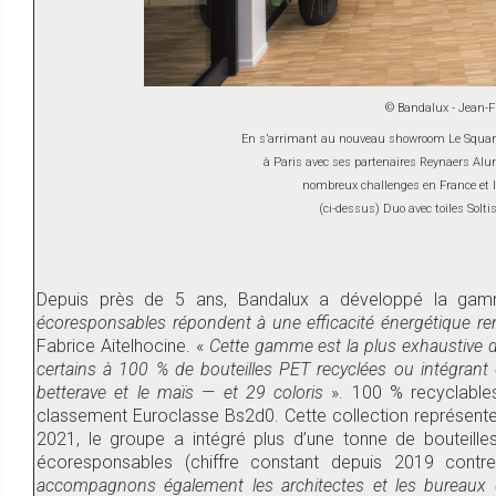
© Bandalux - Jean-F
En s’arrimant au nouveau showroom Le Square
à Paris avec ses partenaires Reynaers Alum
nombreux challenges en France et l
(ci-dessus) Duo avec toiles Solt
Depuis près de 5 ans, Bandalux a développé la g
écoresponsables répondent à une efficacité énergétique r
Fabrice Aitelhocine. «
Cette gamme est la plus exhaustive 
certains à 100 % de bouteilles PET recyclées ou intégrant d
betterave et le maïs — et 29 coloris
». 100 % recyclables
classement Euroclasse Bs2d0. Cette collection représente
2021, le groupe a intégré plus d’une tonne de bouteill
écoresponsables (chiffre constant depuis 2019 co
accompagnons également les architectes et les bureaux d