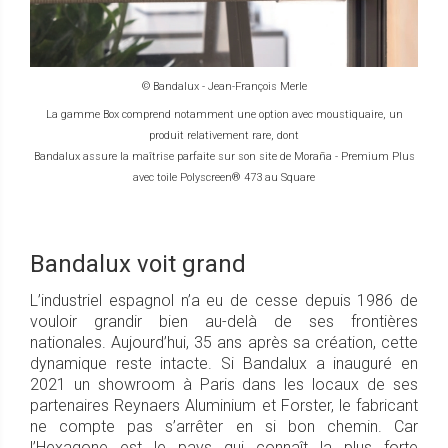
© Bandalux - Jean-François Merle
La gamme Box comprend notamment une option avec moustiquaire, un
produit relativement rare, dont
Bandalux assure la maîtrise parfaite sur son site de Moraña - Premium Plus
avec toile Polyscreen® 473 au Square
Bandalux voit grand
L’industriel espagnol n’a eu de cesse depuis 1986 de
vouloir grandir bien au-delà de ses frontières
nationales. Aujourd’hui, 35 ans après sa création, cette
dynamique reste intacte. Si Bandalux a inauguré en
2021 un showroom à Paris dans les locaux de ses
partenaires Reynaers Aluminium et Forster, le fabricant
ne compte pas s’arrêter en si bon chemin. Car
l’Hexagone est le pays qui connaît la plus forte