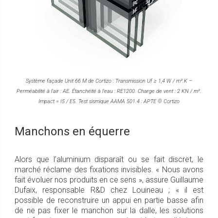
Système façade Unit 66 M de Cortizo : Transmission Uf ≥ 1,4 W / m².K –
Perméabilité à l'air : AE. Étanchéité à l'eau : RE1200. Charge de vent : 2 KN / m².
Impact = I5 / E5. Test sismique AAMA 501.4 : APTE © Cortizo
Manchons en équerre
Alors que l’aluminium disparaît ou se fait discret, le
marché réclame des fixations invisibles. « Nous avons
fait évoluer nos produits en ce sens », assure Guillaume
Dufaix, responsable R&D chez Louineau ; « il est
possible de reconstruire un appui en partie basse afin
de ne pas fixer le manchon sur la dalle, les solutions