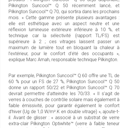
Pilkington Suncool™ Q 50 récemment lancé, et
Pilkington Suncool™ Q 70, qui sortira dans les prochains
mois. « Cette gamme présente plusieurs avantages :
elle est esthétique avec un aspect neutre et une
réflexion lumineuse extérieure inférieure à 10 %, et
technique car la sélectivité (rapport TL/FS) est
supérieure à 2 ; ces vitrages laissent passer un
maximum de lumière tout en bloquant la chaleur à
l’extérieur, pour le confort d’été des occupants »,
explique Marc Amah, responsable technique Pilkington.
Par exemple, Pilkington Suncool™ Q 60 offre une TL de
60 % pour un FS de 27 %, Pilkington Suncool™ Q 50
donne un rapport 50/22 et Pilkington Suncool™ Q 70
devrait permettre d’atteindre les 70/33. « Il s’agit de
verres à couches de contrôle solaire mais également à
faible émissivité, pour garantir également le confort
d’hiver (Ug de 1,0 W/m².K en double vitrage) », ajoute-t-
il. Avant de glisser : « associé à un substrat de verre
extra-clair Pilkington Optiwhite™ (verre à faible teneur