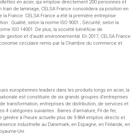
billettes en acier, qui emploie directement 200 personnes et
n train de laminage, CELSA France consolidera sa position en
e la France. CELSA France a été la première entreprise
tion : Qualité, selon la norme ISO 9001 ; Sécurité, selon la
rme ISO 14001. De plus, la société bénéficie de
e gestion et d'audit environnemental. En 2017, CELSA France
 l'économie circulaire remis par la Chambre du commerce et
ues européennes leaders dans les produits longs en acier, la
inationale est constituée de six grands groupes d'entreprises
 de transformation, entreprises de distribution, de services et
es 4 catégories suivantes : Barres d'armature, Fil de fer,
e génère à l'heure actuelle plus de 9 864 emplois directs et
résence industrielle au Danemark, en Espagne, en Finlande, en
Royaume-Uni.