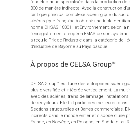
four électrique spécialisée dans la production de 
800 de manière indirecte. Avec la construction d'u
tant que principal complexe sidérurgique du sud d
sidérurgique française à obtenir une triple certifica
norme OHSAS 18001 ; et Environnement, selon la no
l'enregistrement européen EMAS de son système d
a reçu le Prix de l'industrie dans la catégorie de
d'industrie de Bayonne au Pays basque.
À propos de CELSA Group™
CELSA Group™ est l'une des entreprises sidérurgiq
plus diversifiée et intégrée verticalement. La mult
avec des aciéries, trains de laminage, installations
de recycleurs. Elle fait partie des meilleures dans l
Sections structurelles et Barres commerciales. Ell
indirects dans le monde entier et dispose d'une p
France, en Norvège, en Pologne, en Suède et au 