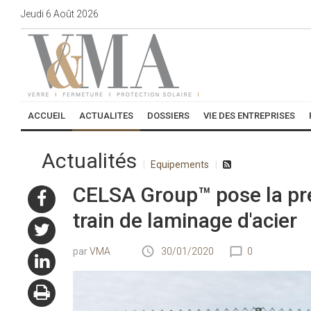
Jeudi
6
Août
2026
ACCUEIL
ACTUALITES
DOSSIERS
VIE DES ENTREPRISES
Actualités
Equipements
CELSA Group™ pose la pr
train de laminage d'acier
VMA
30/01/2020
0