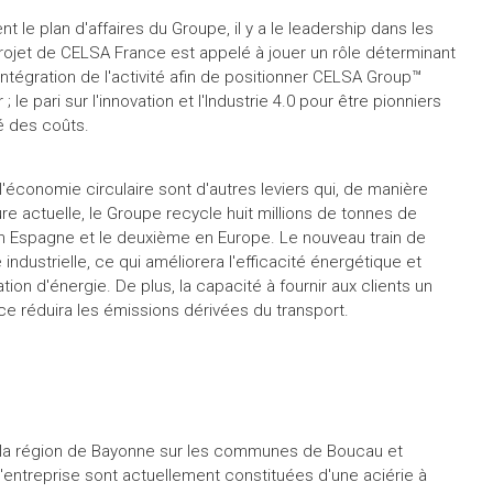
 le plan d'affaires du Groupe, il y a le leadership dans les
projet de CELSA France est appelé à jouer un rôle déterminant
l'intégration de l'activité afin de positionner CELSA Group™
 le pari sur l'innovation et l'Industrie 4.0 pour être pionniers
té des coûts.
économie circulaire sont d'autres leviers qui, de manière
eure actuelle, le Groupe recycle huit millions de tonnes de
r en Espagne et le deuxième en Europe. Le nouveau train de
 industrielle, ce qui améliorera l'efficacité énergétique et
 d'énergie. De plus, la capacité à fournir aux clients un
nce réduira les émissions dérivées du transport.
 la région de Bayonne sur les communes de Boucau et
 l'entreprise sont actuellement constituées d'une aciérie à