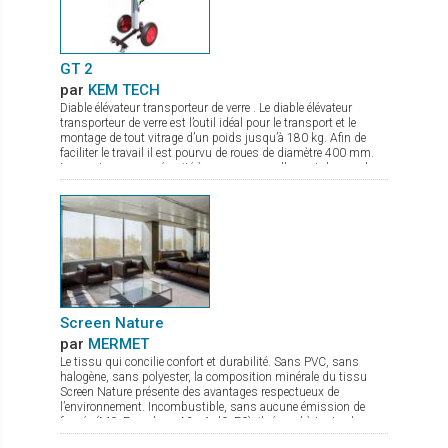
GT 2
par
KEM TECH
Diable élévateur transporteur de verre . Le diable élévateur
transporteur de verre est l’outil idéal pour le transport et le
montage de tout vitrage d’un poids jusqu’à 180 kg. Afin de
faciliter le travail il est pourvu de roues de diamètre 400 mm.
Les ventouses se sécurité à pompe manuelle sont de grand
diamètre. Le palonnier porte verre permet une rotation complète
du verre, et de par sa conception compacte même en charge
peut passer par des portes. La mise en action sur chantier se
fait en quelques secondes. Il est de plus pourvu d’un frein de
parking.
Screen Nature
par
MERMET
Le tissu qui concilie confort et durabilité. Sans PVC, sans
halogène, sans polyester, la composition minérale du tissu
Screen Nature présente des avantages respectueux de
l’environnement. Incombustible, sans aucune émission de
fumée (M0, Euroclass A2-s1-d0, F0), il répond à toutes les
exigences tant en termes de sécurité que de santé. Ce tissu à