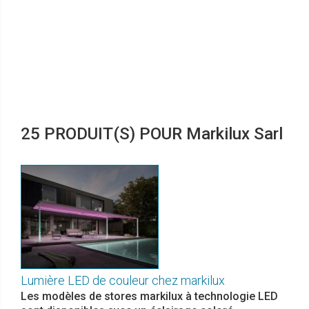
25 PRODUIT(S) POUR Markilux Sarl
Lumière LED de couleur chez markilux
Les modèles de stores markilux à technologie LED