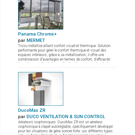
Panama Chrome+
par
MERMET
Tissu métallisé alliant confort visuel et thermique. Solution
performante pour gérer le confort thermique et visuel des
espaces intérieurs, grâce à sa métallisation, il offre une
combinaison d'avantages en termes de confort, d'efficacité
énergétique et d'esthétique : Confort thermique optimal : il
réfléchit jusqu'à 80 % de l'énergie solaire. Maîtrise de
l'éblouissement : quel que soit le coloris choisi, il protège les
occupants des effets gênants de la lumière tout en maintenant
un éclairage naturel agréable. Visibilité améliorée : la
métallisation assure une bonne transparence permettant une
vue dégagée vers l'extérieur. Le tissu Panama Chrome+ allie
confort et design à la perfection. Il ne reste plus qu’à choisir
parmi les 5 coloris disponibles en grande largeur de 285 cm !
DucoMax ZR
par
DUCO VENTILATION & SUN CONTROL
Aérateurs isophoniques. DucoMax ZR est un aérateur
isophonique à clapet autoréglable, spécifiquement développé
pour les situations de gêne sonore forte. Les différents types