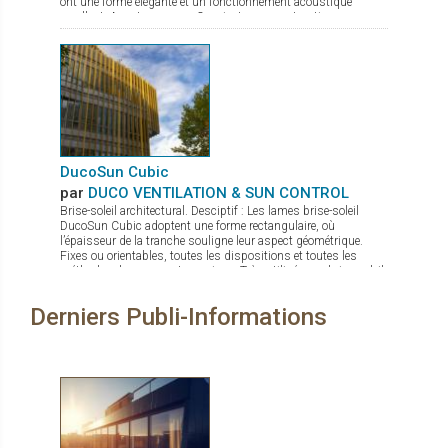
ont une forme élégante et un fonctionnement acoustique
excellent. Avantages: Convient aux constructions en
hauteur Quatre profondeurs d’encastrement Convient
aux situations de nuisances sonores élevées Pas de
sifflements en cas de sur ou sous-pressions grâce au clapet
en aluminium à fermeture active Étanchéité au vent et à l’eau
excellente
DucoSun Cubic
par
DUCO VENTILATION & SUN CONTROL
Brise-soleil architectural. Desciptif : Les lames brise-soleil
DucoSun Cubic adoptent une forme rectangulaire, où
l’épaisseur de la tranche souligne leur aspect géométrique.
Fixes ou orientables, toutes les dispositions et toutes les
méthodes de pose sont permises. Très utilisées en brise-soleil
vertical (parallèle à la façade), pour des bâtiments à l’esthétique
contemporaine et graphique.
Derniers Publi-Informations