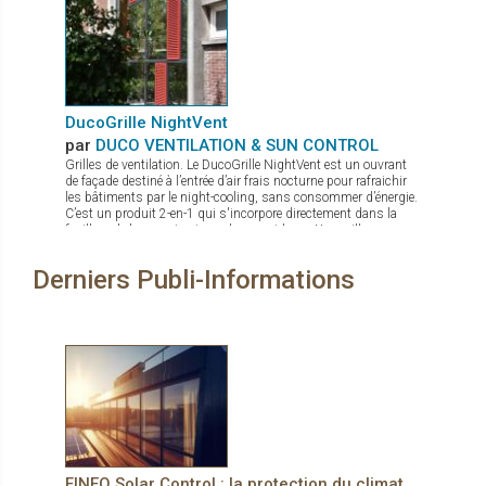
techniques DucoWall Acoustic : pour installation aux endroits
où il y a besoin de réduire des bruits sortants des centrales de
traitement d’air. DucoWall Solid : bardage le plus solide du
marché et idéal comme protection contre le vandalisme.
DucoGrille NightVent
par
DUCO VENTILATION & SUN CONTROL
Grilles de ventilation. Le DucoGrille NightVent est un ouvrant
de façade destiné à l’entrée d’air frais nocturne pour rafraichir
les bâtiments par le night-cooling, sans consommer d’énergie.
C’est un produit 2-en-1 qui s'incorpore directement dans la
feuillure de la menuiserie ou du mur-rideau : Une grille
extérieure qui protège de la pluie, des intrusions d’insectes ou
de nuisibles, et de l’effraction Un volet intérieur laqué à
Derniers Publi-Informations
l’esthétique épurée, sans charnières apparentes, avec un très
bon coefficient U (± 1,5 suivant les dimensions) pour une
parfaite isolation thermique (et acoustique)
FINEO Solar Control : la protection du climat