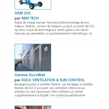
GRM 250
par
KEM TECH
Robot de vitrage manuel. Rend possible le montage de mur
rideaux, fenêtres, vitrines de magasin jusqu’à un poids de 250
kg sans risque de dommage aux verres grâce à ses treuils
manuels qui permettent un positionnement millimétrique. Ce
robot est surtout pour les monteurs une précieuse aide
puisque la pose des lourds vitrages se fait pratiquement sans
effort physique. Pour l’entreprise c’est de plus une importante
diminution du coût du montage puisque 1 monteur suffit pour
la pose de vitrage jusqu’à 250 kg environ. Il se transporte
aisément dans tout véhicule entièrement assemblé ou
partiellement démonté. C’est de plus un appareil de levage idéal
pour une utilisation en atelier, pour la pose de verre sur une
table de travail. De par sa construction le transport de verre
latéral est aussi possible. Il est pourvu de 3 ventouses de
sécurité à pompe (levage unitaire 140 kg). Pourvu d’un crochet
Gamme DucoWall
en option, c’est aussi une grue mobile sur chantier
par
DUCO VENTILATION & SUN CONTROL
Bardage et portes à ventelles filantes. Les bardages à ventelles
filantes de DUCO assurent une ventilation intensive aux
endroits où c’est nécessaire. Elles confèrent un cachet
supplémentaire à la façade. Une symbiose parfaite entre
design et fonctionnalité. Ici aussi, DUCO propose une gamme
complète : Ducowall Classic : Bardage à ventelles grand débit
d’air Ducowall Screening : sert comme pare-vue des zones